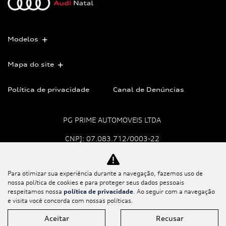
Modelos
Mapa do site
Política de privacidade
Canal de Denúncias
PG PRIME AUTOMOVEIS LTDA
CNPJ: 07.083.712/0003-22
Para otimizar sua experiência durante a navegação, fazemos uso de
No trânsito, enxergar o
nossa política de cookies e para proteger seus dados pessoais
outro salva vidas.
respeitamos nossa
política de privacidade
. Ao seguir com a navegação
e visita você concorda com nossas políticas.
Aceitar
Recusar
Desenvolvido pela DEALERSPACE ® Direitos Reservados.