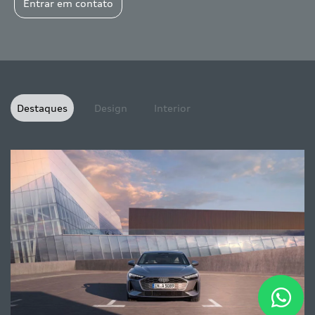
Entrar em contato
Destaques
Design
Interior
A