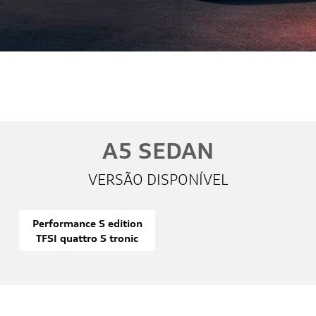
Whatsapp
Telefone
Email
Li e aceito a
Política de Privacidade
e concordo em receber
comunicações da concessionária.
Entrar em contato
A5 SEDAN
VERSÃO DISPONÍVEL
Performance S edition
TFSI quattro S tronic