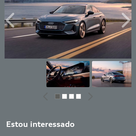
Anterior
Próx
Anterior
Próximo
Estou interessado