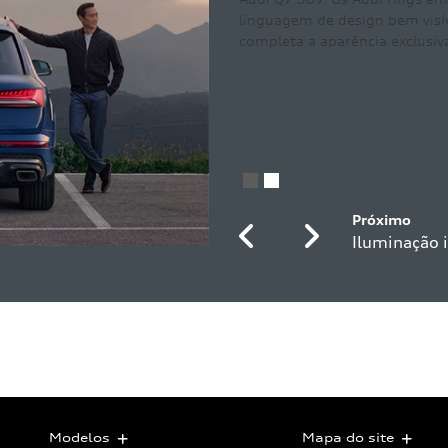
 de design bem visível no exterior S line com spoiler de teto S 
 a aparência exclusiva.
Previous
Next
Modelos
Mapa do site