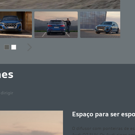
erior
Próximo
hes
dirigir
 para ser esportivo
r com ponteiras de escape integradas atesta a potência motriz d
UV. Os Audi rings em visual 2D são características distintivas da