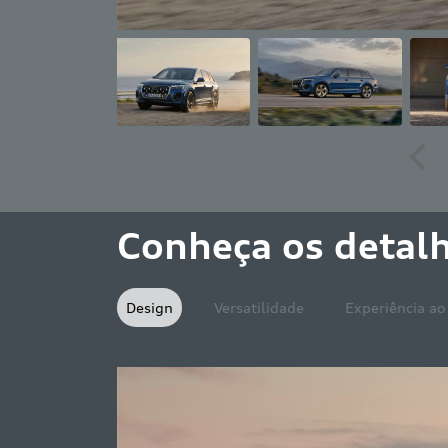
Ant
Conheça os detal
Design
Versatilidade
Experiência ao 
Espaço
O difuso
Audi Q7 S