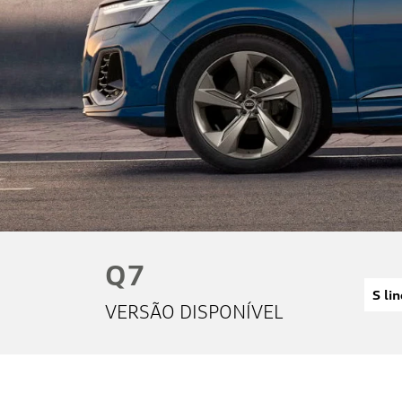
Preferência de contato:
Whatsapp
Telefone
Email
Li e aceito a
Política de Privacidade
e concordo
em receber comunicações da concessionária.
Entrar em contato
Q7
S li
VERSÃO DISPONÍVEL