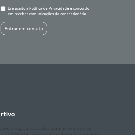
Li e aceito a
Política de Privacidade
e concordo
em receber comunicações da concessionária.
Entrar em contato
o
 nova