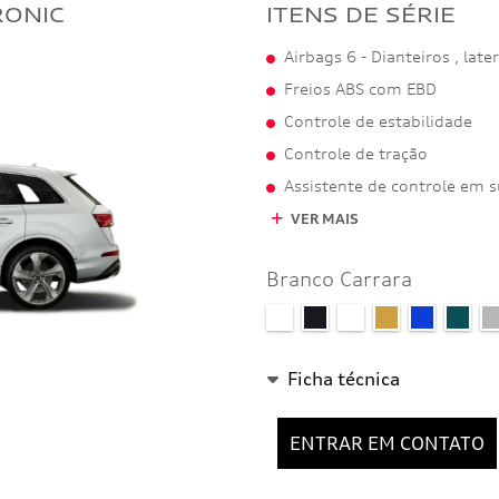
RONIC
ITENS DE SÉRIE
Airbags 6 - Dianteiros , late
Freios ABS com EBD
Controle de estabilidade
Controle de tração
Assistente de controle em 
VER MAIS
Branco Carrara
Ficha técnica
ENTRAR EM CONTATO