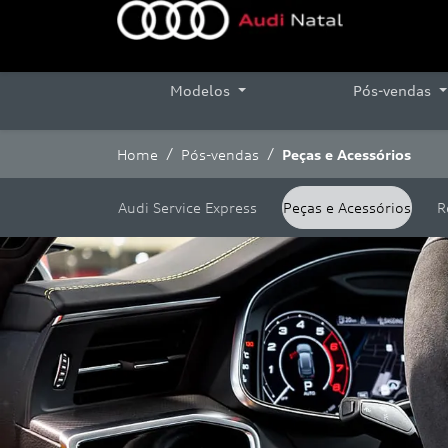
Modelos
Pós-vendas
Home
Pós-vendas
Peças e Acessórios
Audi Service Express
Peças e Acessórios
R