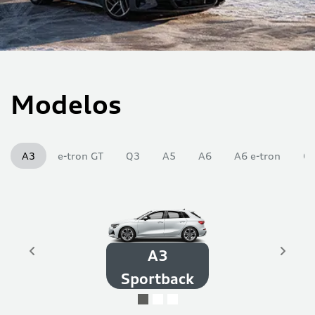
Modelos
A3
e-tron GT
Q3
A5
A6
A6 e-tron
Q
A3
Sportback