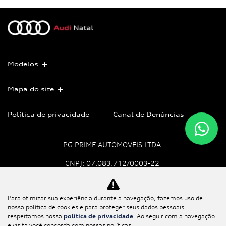
Modelos
Mapa do site
Política de privacidade
Canal de Denúncias
PG PRIME AUTOMOVEIS LTDA
CNPJ: 07.083.712/0003-22
Para otimizar sua experiência durante a navegação, fazemos uso de
No trânsito, enxergar o
nossa política de cookies e para proteger seus dados pessoais
outro salva vidas.
respeitamos nossa
política de privacidade
. Ao seguir com a navegação
e visita você concorda com nossas políticas.