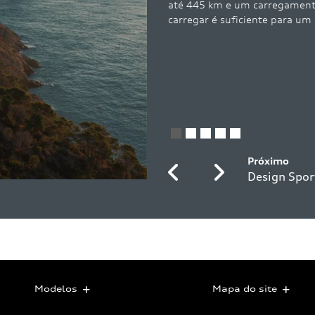
 com até 270 kW (DC). A pausa para
Previous
Next
Modelos
Mapa do site