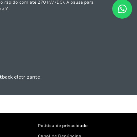
patama
linha d
Política de privacidade