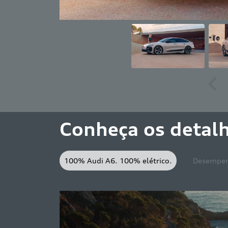
Ant
Conheça os detal
100% Audi A6. 100% elétrico.
Desempenh
Carregue rápido, vá mais 
O sistema eficiente do novo Audi A6 