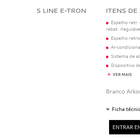
S LINE E-TRON
ITENS DE
Espelho retr.
rebat. /reguláv
Espelho retr
Ar-condicion
Sistema de a
Dispositivo d
VER MAIS
Branco Arko
Ficha técni
ENTRAR E