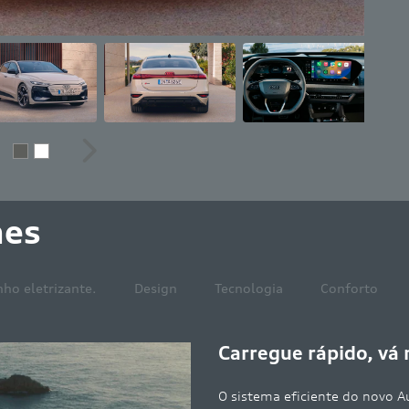
erior
Próximo
hes
o eletrizante.
Design
Tecnologia
Conforto
longe
Sportback e-tron permite um alcance de