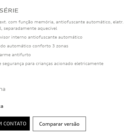
 SÉRIE
 ext. com função memória, antiofuscante automático, eletr.
el, separadamente aquecível
ovisor interno antiofuscante automático
ado automático conforto 3 zonas
larme antifurto
e segurança para crianças acionado eletricamente
na
ca
M CONTATO
Comparar versão