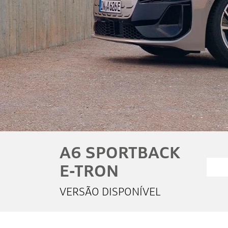
Preferência de contato:
Whatsapp
Telefone
Email
Li e aceito a
Política de Privacidade
e concordo
em receber comunicações da concessionária.
Entrar em contato
A6 SPORTBACK
E-TRON
VERSÃO DISPONÍVEL