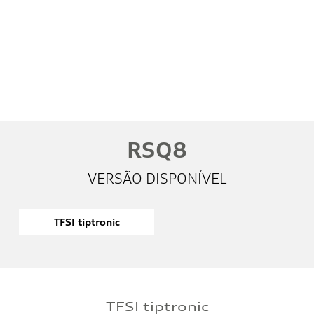
Whatsapp
Telefone
Email
Li e aceito a
Política de Privacidade
e concordo em receber
comunicações da concessionária.
Entrar em contato
RSQ8
VERSÃO DISPONÍVEL
TFSI tiptronic
TFSI tiptronic