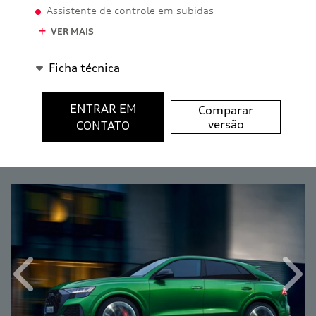
Assistente de controle em subidas
VER MAIS
Ficha técnica
ENTRAR EM
Comparar
versão
CONTATO
Anterior
Próx