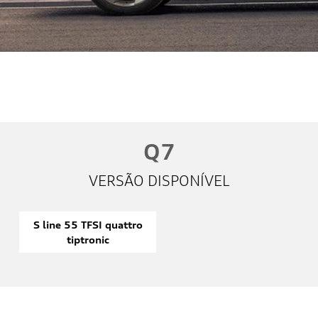
Whatsapp
Telefone
Email
Li e aceito a
Política de Privacidade
e concordo em receber
comunicações da concessionária.
Entrar em contato
Q7
VERSÃO DISPONÍVEL
S line 55 TFSI quattro
tiptronic