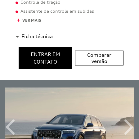
Controle de tração
Assistente de controle em subidas
VER MAIS
Ficha técnica
ENTRAR EM
Comparar
versão
CONTATO
Anterior
Próx